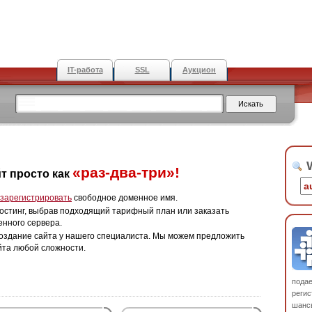
IT-работа
SSL
Аукцион
W
«раз-два-три»!
т просто как
зарегистрировать
свободное доменное имя.
остинг, выбрав подходящий тарифный план или заказать
енного сервера.
оздание сайта у нашего специалиста. Мы можем предложить
йта любой сложности.
пода
регис
шанс