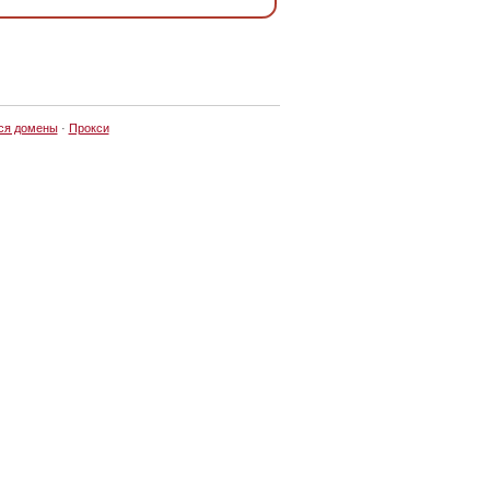
ся домены
·
Прокси