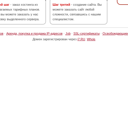
ой шаг
- заказ хостинга из
Шаг третий
- создание сайта. Вы
агаемых тарифных планов.
можете заказать сайт любой
 вы можете заказать у нас
сложности, связавшись с нашим
овку выделенного сервера.
специалистом.
ов
·
Аренда, покупка и продажа IP-адресов
·
Job
·
SSL-сертификаты
·
Освобождающие
Домен зарегистрирован через
i7.RU
.
Whois